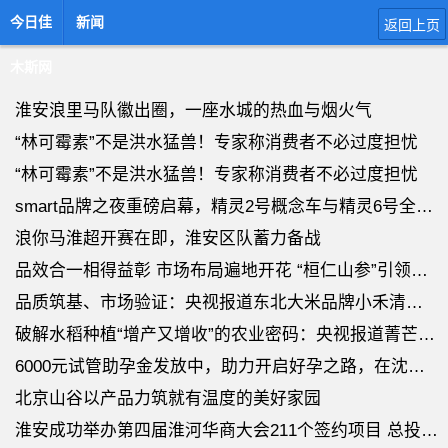
今日佳
新闻
返回上页
木斯网
淮安浪里马队徽出圈，一座水城的热血与烟火气
“林可霉素”不是洪水猛兽！专家称消费者不必过度担忧
“林可霉素”不是洪水猛兽！专家称消费者不必过度担忧
smart品牌之夜重磅启幕，精灵2号概念车与精灵6号全球首秀
浪你马淮超开赛在即，淮安区队蓄力备战
品效合一相得益彰 市场布局遍地开花 “桓仁山参”引领中医药健康产业传承创
品质筑基、市场验证：央视报道东北大米品牌小禾清风“定制农业”成效
破解水稻种植“增产又增收”的农业密码：央视报道菁芒农业与小禾清风的定制
6000元试管助孕金发放中，助力开启好孕之路，在沈阳菁华圆父母梦！
北京山谷以产品力筑就有温度的美好家园
淮安成功举办第四届淮河华商大会211个签约项目 总投资1486.4亿元