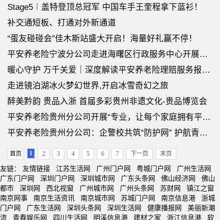
Stage5︱盖特登顶总冠军 中国车手王奎程拿下蓝衫！
补交通短板、打通对外新通道
“蛋友碰碰会”佳木斯站盛大开启！海量好礼赢不停！
平安养老险宁波分公司走进海曙区行政服务中心开展反洗钱宣传
暖心守护 万千关爱｜深度解读平安养老险理赔服务报告（老年版）
走进镜泊湖冰火梦幻世界,开启冰雪奇幻之旅
醉美黔韵 贵品入浙 首届多彩贵州非遗文化-贵品博览会
平安养老险贵州分公司开展“专业，让每个家庭拥有平安”员工户外素质拓展活
平安养老险贵州分公司：企警校共筑“防护网” 护航青春助成长
1
首页
2
3
4
5
6
7
下一页
末页
友链：
友情链接
江苏生活网
广州门户网
粤城门户网
广州生活网
广东门户网
深圳门户网
深圳城市网
广东头条网
佛山经济网
佛山
都市
深圳网
西北视窗
广州城市网
广州头条网
苏财网
镇江之窗
南京网事
南京生活资讯
南京城市网
苏城门户网
南京信息港
浙城
门户网
广东生活网
深圳头条网
深圳生活网
健康播报网
美丽新潮
流
青春娱乐网
四川生活网
明溪信息港
建材之家
浙江信息港
软